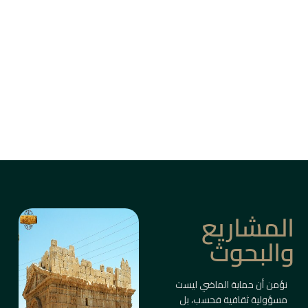
من بين أزقة دمشق القديمة، وأسواق حلب، وقلاع
الساحل والبادية، ترتفع المباني التاريخية كأعمدة
ذاكرة حيّة.
ليست مجرد أبنية، بل شواهد على حضارات متعاقبة
صاغت ملامح المكان والإنسان.
معلومات أكثر
المشاريع
والبحوث
نؤمن أن حماية الماضي ليست
مسؤولية ثقافية فحسب، بل