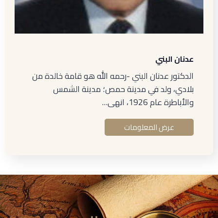
عدنان البني
الدكتور عدنان البني -رحمه الله هو قامة خالدة من
بلادي، ولد في مدينة حمص؛ مدينة الشمس
والأباطرة عام 1926، انهى…
عرض المعلومات