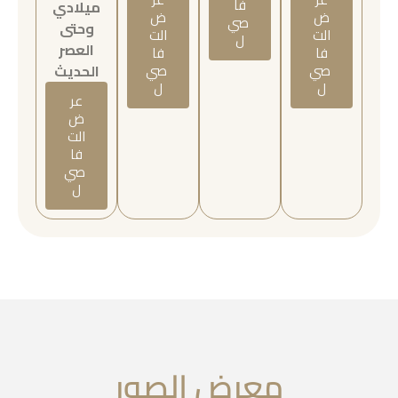
فا
ميلادي
ض
ض
صي
وحتى
الت
الت
ل
العصر
فا
فا
صي
صي
الحديث
ل
ل
عر
ض
الت
فا
صي
ل
معرض الصور