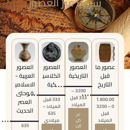
سوريا عبر العصور
عصور ما
العصور
العصور
العصور
قبل
التاريخية
الكلاسي
العربية -
التاريخ
كية
الاسلامي
3200 –
ة وحتى
333 قبل
1.800.00
333 قبل
العصر
الميلاد
0 – 3200
الميلاد –
الحديث
قبل
635
عر
الميلاد
ض
ميلادي
635
الت
عر
عر