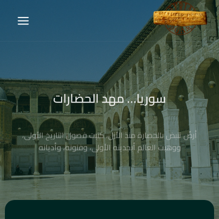
سوريا… مهد الحضارات
أرضٌ تنبض بالحضارة منذ الأزل، كتبت فصول التاريخ الأولى،
ووهبت العالم أبجديته الأولى، وفنونه، وأديانه