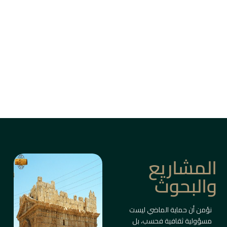
من بين أزقة دمشق القديمة، وأسواق حلب، وقلاع
الساحل والبادية، ترتفع المباني التاريخية كأعمدة
ذاكرة حيّة.
ليست مجرد أبنية، بل شواهد على حضارات متعاقبة
صاغت ملامح المكان والإنسان.
معلومات أكثر
المشاريع
والبحوث
نؤمن أن حماية الماضي ليست
مسؤولية ثقافية فحسب، بل