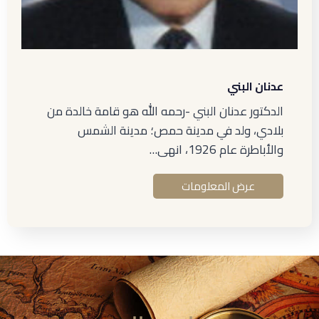
عدنان البني
الدكتور عدنان البني -رحمه الله هو قامة خالدة من
بلادي، ولد في مدينة حمص؛ مدينة الشمس
والأباطرة عام 1926، انهى…
عرض المعلومات