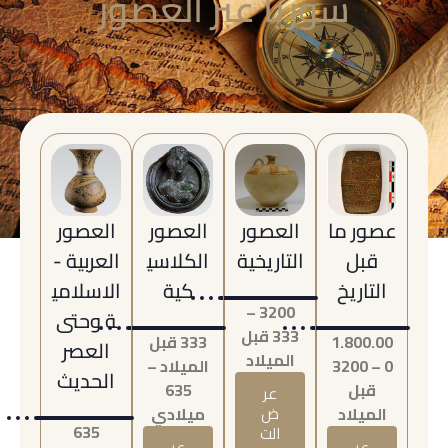
سوريا عبر العصور
عصور ما
العصور
العصور
العصور
قبل
التاريخية
الكلاسي
العربية -
التاريخ
كية
الاسلامي
3200 –
ة وحتى
333 قبل
1.800.00
333 قبل
العصر
الميلاد
0 – 3200
الميلاد –
الحديث
قبل
635
عر
الميلاد
ض
ميلادي
635
الت
عر
عر