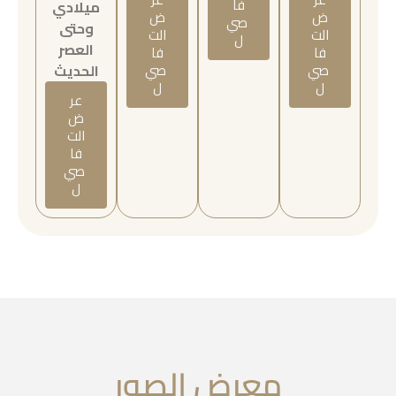
فا
ميلادي
ض
ض
صي
وحتى
الت
الت
ل
العصر
فا
فا
صي
صي
الحديث
ل
ل
عر
ض
الت
فا
صي
ل
معرض الصور