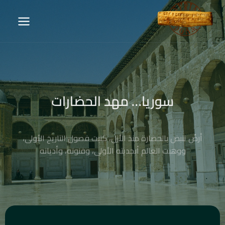
سوريا… مهد الحضارات
أرضٌ تنبض بالحضارة منذ الأزل، كتبت فصول التاريخ الأولى،
ووهبت العالم أبجديته الأولى، وفنونه، وأديانه