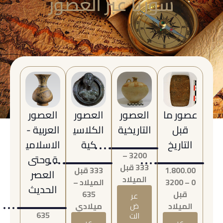
سوريا عبر العصور
عصور ما
العصور
العصور
العصور
قبل
التاريخية
الكلاسي
العربية -
التاريخ
كية
الاسلامي
3200 –
ة وحتى
333 قبل
1.800.00
333 قبل
العصر
الميلاد
0 – 3200
الميلاد –
الحديث
قبل
635
عر
الميلاد
ض
ميلادي
635
الت
عر
عر