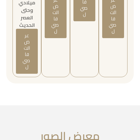
فا
ميلادي
ض
ض
صي
وحتى
الت
الت
ل
العصر
فا
فا
صي
صي
الحديث
ل
ل
عر
ض
الت
فا
صي
ل
معرض الصور