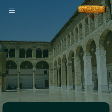
سوريا… مهد الحضارات
أرضٌ تنبض بالحضارة منذ الأزل، كتبت فصول التاريخ الأولى،
ووهبت العالم أبجديته الأولى، وفنونه، وأديانه