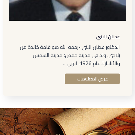
عدنان البني
الدكتور عدنان البني -رحمه الله هو قامة خالدة من
بلادي، ولد في مدينة حمص؛ مدينة الشمس
والأباطرة عام 1926، انهى…
عرض المعلومات