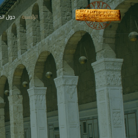
الرئيسية
حول الم
أرضٌ تنبض بالحض