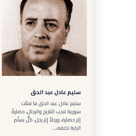
سليم عادل عبد الحق
سليم عادل عبد الحق ما فتئت
سورية تنجب التاريخ والرجال، حضارةً
إثر حضارة، ورجلاً إثر رجل، كلٌّ يسلّم
الراية لخلفه،…