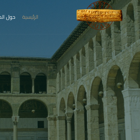
الرئيسية
حول الم
أرضٌ تنبض بالحض