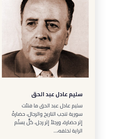
سليم عادل عبد الحق
سليم عادل عبد الحق ما فتئت
سورية تنجب التاريخ والرجال، حضارةً
إثر حضارة، ورجلاً إثر رجل، كلٌّ يسلّم
الراية لخلفه،…