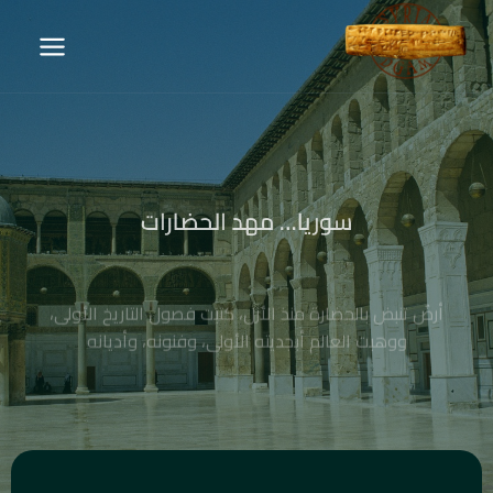
سوريا… مهد الحضارات
أرضٌ تنبض بالحضارة منذ الأزل، كتبت فصول التاريخ الأولى،
ووهبت العالم أبجديته الأولى، وفنونه، وأديانه