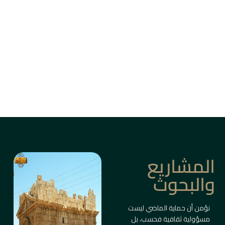
من بين أزقة دمشق القديمة، وأسواق حلب، وقلاع
الساحل والبادية، ترتفع المباني التاريخية كأعمدة
ذاكرة حيّة.
ليست مجرد أبنية، بل شواهد على حضارات متعاقبة
صاغت ملامح المكان والإنسان.
معلومات أكثر
المشاريع
والبحوث
نؤمن أن حماية الماضي ليست
مسؤولية ثقافية فحسب، بل