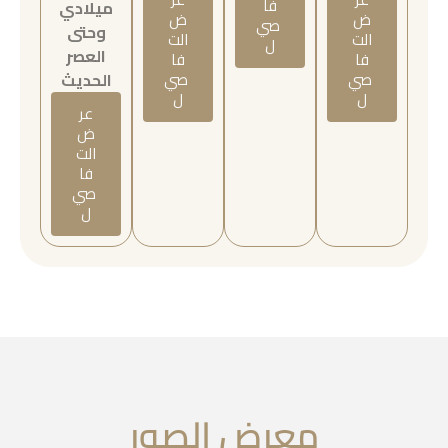
فا
ميلادي
ض
ض
صي
وحتى
الت
الت
ل
العصر
فا
فا
صي
صي
الحديث
ل
ل
عر
ض
الت
فا
صي
ل
معرض الصور