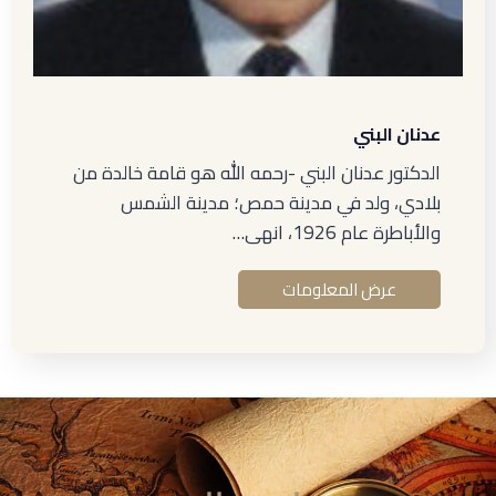
عدنان البني
الدكتور عدنان البني -رحمه الله هو قامة خالدة من
بلادي، ولد في مدينة حمص؛ مدينة الشمس
والأباطرة عام 1926، انهى…
عرض المعلومات