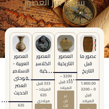
سوريا عبر العصور
عصور ما
العصور
العصور
العصور
قبل
التاريخية
الكلاسي
العربية -
التاريخ
كية
الاسلامي
3200 –
ة وحتى
333 قبل
1.800.00
333 قبل
العصر
الميلاد
0 – 3200
الميلاد –
الحديث
قبل
635
عر
الميلاد
ض
ميلادي
635
الت
عر
عر