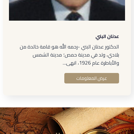
عدنان البني
الدكتور عدنان البني -رحمه الله هو قامة خالدة من
بلادي، ولد في مدينة حمص؛ مدينة الشمس
والأباطرة عام 1926، انهى…
عرض المعلومات