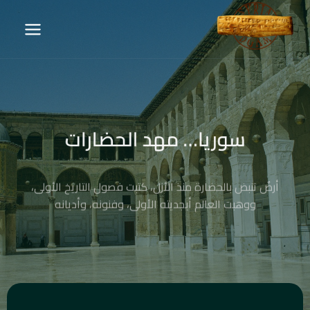
سوريا… مهد الحضارات
أرضٌ تنبض بالحضارة منذ الأزل، كتبت فصول التاريخ الأولى،
ووهبت العالم أبجديته الأولى، وفنونه، وأديانه