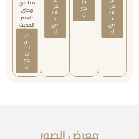
فا
ميلادي
ض
ض
صي
وحتى
الت
الت
ل
العصر
فا
فا
صي
صي
الحديث
ل
ل
عر
ض
الت
فا
صي
ل
معرض الصور