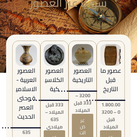
سوريا عبر العصور
عصور ما
العصور
العصور
العصور
قبل
التاريخية
الكلاسي
العربية -
التاريخ
كية
الاسلامي
3200 –
ة وحتى
333 قبل
1.800.00
333 قبل
العصر
الميلاد
0 – 3200
الميلاد –
الحديث
قبل
635
عر
الميلاد
ض
ميلادي
635
الت
عر
عر