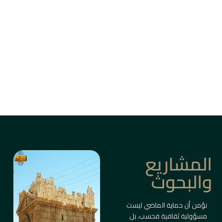
من بين أزقة دمشق القديمة، وأسواق حلب، وقلاع
الساحل والبادية، ترتفع المباني التاريخية كأعمدة
ذاكرة حيّة.
ليست مجرد أبنية، بل شواهد على حضارات متعاقبة
صاغت ملامح المكان والإنسان.
معلومات أكثر
المشاريع
والبحوث
نؤمن أن حماية الماضي ليست
مسؤولية ثقافية فحسب، بل