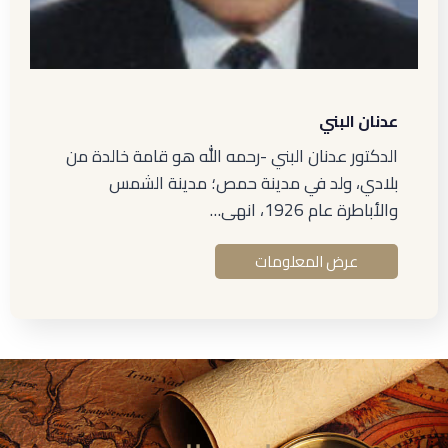
عدنان البني
الدكتور عدنان البني -رحمه الله هو قامة خالدة من
بلادي، ولد في مدينة حمص؛ مدينة الشمس
والأباطرة عام 1926، انهى…
عرض المعلومات