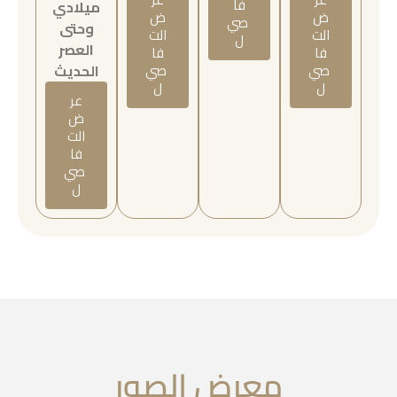
فا
ميلادي
ض
ض
صي
وحتى
الت
الت
ل
العصر
فا
فا
صي
صي
الحديث
ل
ل
عر
ض
الت
فا
صي
ل
معرض الصور