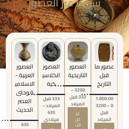
سوريا عبر العصور
عصور ما
العصور
العصور
العصور
قبل
التاريخية
الكلاسي
العربية -
التاريخ
كية
الاسلامي
3200 –
ة وحتى
333 قبل
1.800.00
333 قبل
العصر
الميلاد
0 – 3200
الميلاد –
الحديث
قبل
635
عر
الميلاد
ض
ميلادي
635
الت
عر
عر