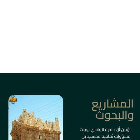
من بين أزقة دمشق القديمة، وأسواق حلب، وقلاع
الساحل والبادية، ترتفع المباني التاريخية كأعمدة
ذاكرة حيّة.
ليست مجرد أبنية، بل شواهد على حضارات متعاقبة
صاغت ملامح المكان والإنسان.
معلومات أكثر
المشاريع
والبحوث
نؤمن أن حماية الماضي ليست
مسؤولية ثقافية فحسب، بل