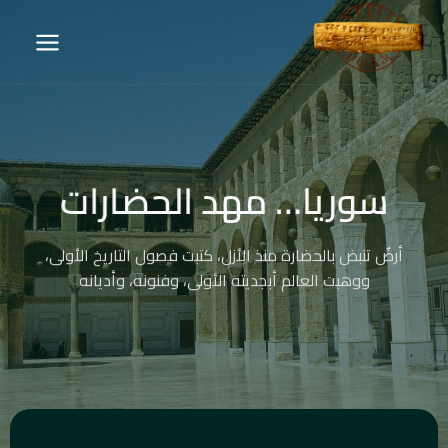
سوريا… مهد الحضارات
أرضٌ تنبض بالحضارة منذ الأزل، كتبت فصول التاريخ الأولى،
ووهبت العالم أبجديته الأولى، وفنونه، وأديانه