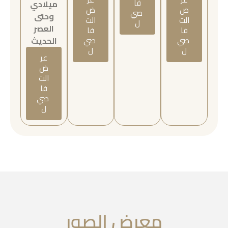
فا
ميلادي
ض
ض
صي
وحتى
الت
الت
ل
العصر
فا
فا
صي
صي
الحديث
ل
ل
عر
ض
الت
فا
صي
ل
معرض الصور