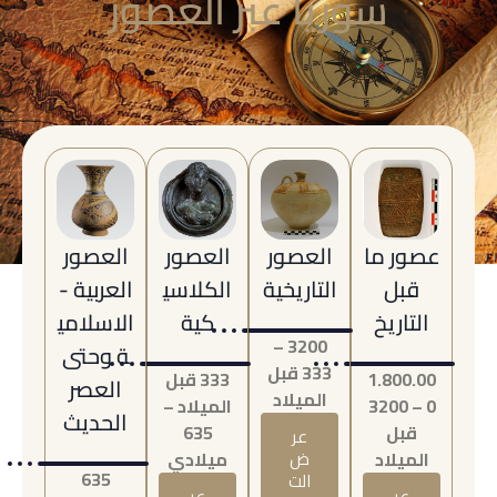
سوريا عبر العصور
عصور ما
العصور
العصور
العصور
قبل
التاريخية
الكلاسي
العربية -
التاريخ
كية
الاسلامي
3200 –
ة وحتى
333 قبل
1.800.00
333 قبل
العصر
الميلاد
0 – 3200
الميلاد –
الحديث
قبل
635
عر
الميلاد
ض
ميلادي
635
الت
عر
عر