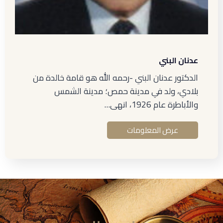
عدنان البني
الدكتور عدنان البني -رحمه الله هو قامة خالدة من
بلادي، ولد في مدينة حمص؛ مدينة الشمس
والأباطرة عام 1926، انهى…
عرض المعلومات