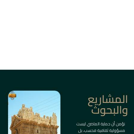
من بين أزقة دمشق القديمة، وأسواق حلب، وقلاع
الساحل والبادية، ترتفع المباني التاريخية كأعمدة
ذاكرة حيّة.
ليست مجرد أبنية، بل شواهد على حضارات متعاقبة
صاغت ملامح المكان والإنسان.
معلومات أكثر
المشاريع
والبحوث
نؤمن أن حماية الماضي ليست
مسؤولية ثقافية فحسب، بل