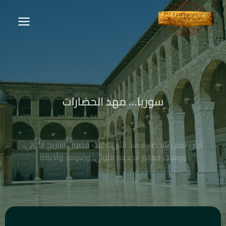
سوريا… مهد الحضارات
أرضٌ تنبض بالحضارة منذ الأزل، كتبت فصول التاريخ الأولى،
ووهبت العالم أبجديته الأولى، وفنونه، وأديانه