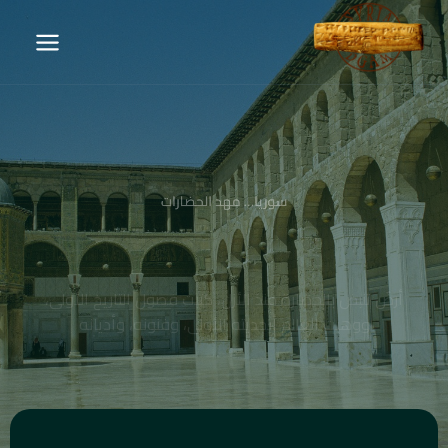
سوريا… مهد الحضارات
أرضٌ تنبض بالحضارة منذ الأزل، كتبت فصول التاريخ الأولى،
ووهبت العالم أبجديته الأولى، وفنونه، وأديانه