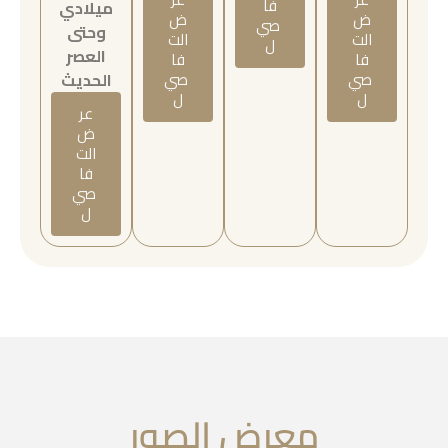
فا
ميلادي
ض
ض
صي
وحتى
الت
الت
ل
العصر
فا
فا
صي
صي
الحديث
ل
ل
عر
ض
الت
فا
صي
ل
معرض الصور