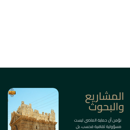
من بين أزقة دمشق القديمة، وأسواق حلب، وقلاع
الساحل والبادية، ترتفع المباني التاريخية كأعمدة
ذاكرة حيّة.
ليست مجرد أبنية، بل شواهد على حضارات متعاقبة
صاغت ملامح المكان والإنسان.
معلومات أكثر
المشاريع
والبحوث
نؤمن أن حماية الماضي ليست
مسؤولية ثقافية فحسب، بل