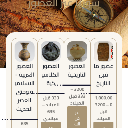
سوريا عبر العصور
عصور ما
العصور
العصور
العصور
قبل
التاريخية
الكلاسي
العربية -
التاريخ
كية
الاسلامي
3200 –
ة وحتى
333 قبل
1.800.00
333 قبل
العصر
الميلاد
0 – 3200
الميلاد –
الحديث
قبل
635
عر
الميلاد
ض
ميلادي
635
الت
عر
عر