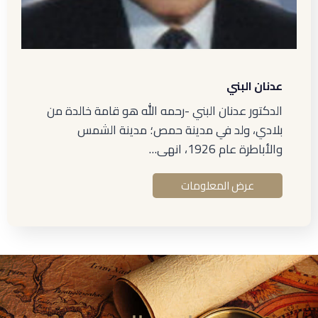
عدنان البني
الدكتور عدنان البني -رحمه الله هو قامة خالدة من
بلادي، ولد في مدينة حمص؛ مدينة الشمس
والأباطرة عام 1926، انهى…
عرض المعلومات