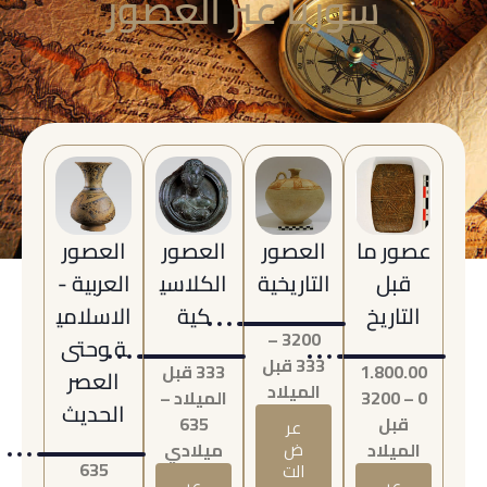
سوريا عبر العصور
عصور ما
العصور
العصور
العصور
قبل
التاريخية
الكلاسي
العربية -
التاريخ
كية
الاسلامي
3200 –
ة وحتى
333 قبل
1.800.00
333 قبل
العصر
الميلاد
0 – 3200
الميلاد –
الحديث
قبل
635
عر
الميلاد
ض
ميلادي
635
الت
عر
عر