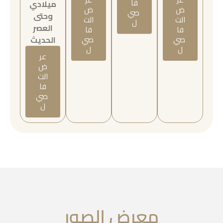
فا
ميلادي
ض
ض
صي
وحتى
الت
الت
ل
العصر
فا
فا
صي
صي
الحديث
ل
ل
عر
ض
الت
فا
صي
ل
معرض الصور