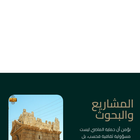
من بين أزقة دمشق القديمة، وأسواق حلب، وقلاع
الساحل والبادية، ترتفع المباني التاريخية كأعمدة
ذاكرة حيّة.
ليست مجرد أبنية، بل شواهد على حضارات متعاقبة
صاغت ملامح المكان والإنسان.
معلومات أكثر
المشاريع
والبحوث
نؤمن أن حماية الماضي ليست
مسؤولية ثقافية فحسب، بل