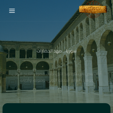
سوريا… مهد الحضارات
أرضٌ تنبض بالحضارة منذ الأزل، كتبت فصول التاريخ الأولى،
ووهبت العالم أبجديته الأولى، وفنونه، وأديانه