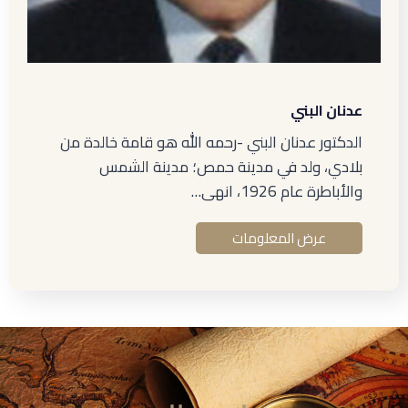
عدنان البني
الدكتور عدنان البني -رحمه الله هو قامة خالدة من
بلادي، ولد في مدينة حمص؛ مدينة الشمس
والأباطرة عام 1926، انهى…
عرض المعلومات