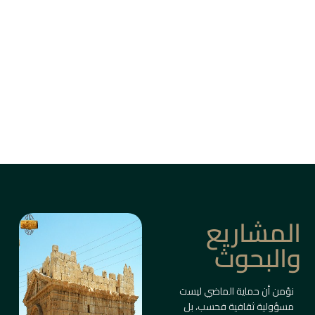
من بين أزقة دمشق القديمة، وأسواق حلب، وقلاع
الساحل والبادية، ترتفع المباني التاريخية كأعمدة
ذاكرة حيّة.
ليست مجرد أبنية، بل شواهد على حضارات متعاقبة
صاغت ملامح المكان والإنسان.
معلومات أكثر
المشاريع
والبحوث
نؤمن أن حماية الماضي ليست
مسؤولية ثقافية فحسب، بل