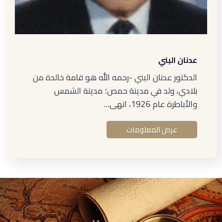
عدنان البني
الدكتور عدنان البني -رحمه الله هو قامة خالدة من
بلادي، ولد في مدينة حمص؛ مدينة الشمس
والأباطرة عام 1926، انهى…
عرض المعلومات