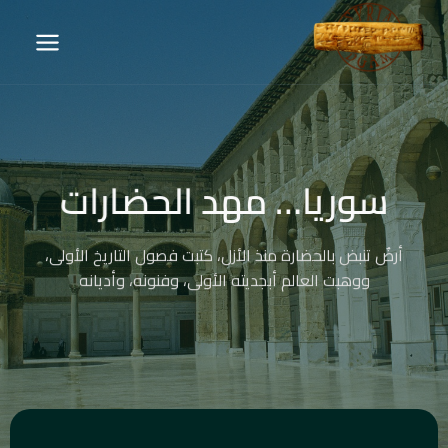
سوريا… مهد الحضارات
أرضٌ تنبض بالحضارة منذ الأزل، كتبت فصول التاريخ الأولى،
ووهبت العالم أبجديته الأولى، وفنونه، وأديانه