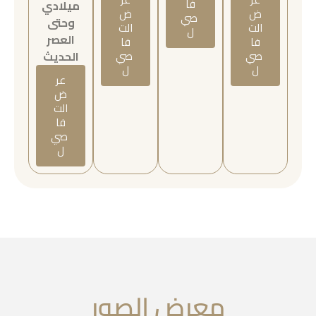
فا
ميلادي
ض
ض
صي
وحتى
الت
الت
ل
العصر
فا
فا
صي
صي
الحديث
ل
ل
عر
ض
الت
فا
صي
ل
معرض الصور