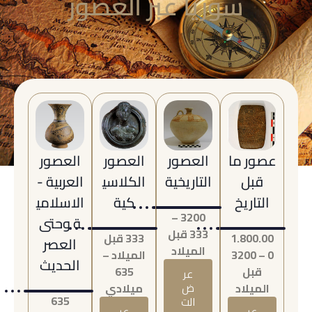
سوريا عبر العصور
عصور ما
العصور
العصور
العصور
قبل
التاريخية
الكلاسي
العربية -
التاريخ
كية
الاسلامي
3200 –
ة وحتى
333 قبل
1.800.00
333 قبل
العصر
الميلاد
0 – 3200
الميلاد –
الحديث
قبل
635
عر
الميلاد
ض
ميلادي
635
الت
عر
عر