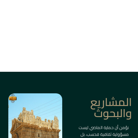
من بين أزقة دمشق القديمة، وأسواق حلب، وقلاع
الساحل والبادية، ترتفع المباني التاريخية كأعمدة
ذاكرة حيّة.
ليست مجرد أبنية، بل شواهد على حضارات متعاقبة
صاغت ملامح المكان والإنسان.
معلومات أكثر
المشاريع
والبحوث
نؤمن أن حماية الماضي ليست
مسؤولية ثقافية فحسب، بل