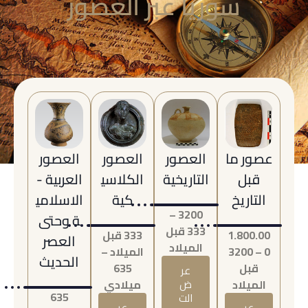
سوريا عبر العصور
عصور ما
العصور
العصور
العصور
قبل
التاريخية
الكلاسي
العربية -
التاريخ
كية
الاسلامي
3200 –
ة وحتى
333 قبل
1.800.00
333 قبل
العصر
الميلاد
0 – 3200
الميلاد –
الحديث
قبل
635
عر
الميلاد
ض
ميلادي
635
الت
عر
عر