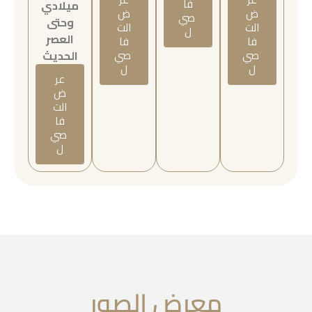
فا
ميلادي
ض
ض
صي
وحتى
الت
الت
ل
العصر
فا
فا
صي
صي
الحديث
ل
ل
عر
ض
الت
فا
صي
ل
معرض الصور