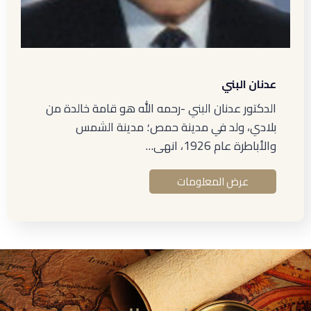
عدنان البني
الدكتور عدنان البني -رحمه الله هو قامة خالدة من
بلادي، ولد في مدينة حمص؛ مدينة الشمس
والأباطرة عام 1926، انهى…
عرض المعلومات