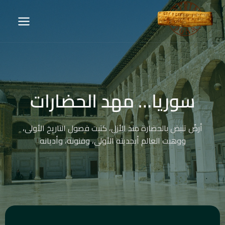
سوريا… مهد الحضارات
أرضٌ تنبض بالحضارة منذ الأزل، كتبت فصول التاريخ الأولى،
ووهبت العالم أبجديته الأولى، وفنونه، وأديانه