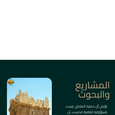
من بين أزقة دمشق القديمة، وأسواق حلب، وقلاع
الساحل والبادية، ترتفع المباني التاريخية كأعمدة
ذاكرة حيّة.
ليست مجرد أبنية، بل شواهد على حضارات متعاقبة
صاغت ملامح المكان والإنسان.
معلومات أكثر
المشاريع
والبحوث
نؤمن أن حماية الماضي ليست
مسؤولية ثقافية فحسب، بل