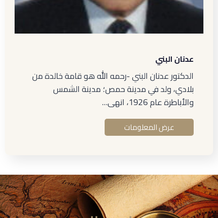
عدنان البني
الدكتور عدنان البني -رحمه الله هو قامة خالدة من
بلادي، ولد في مدينة حمص؛ مدينة الشمس
والأباطرة عام 1926، انهى…
عرض المعلومات