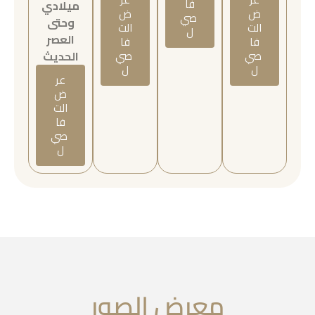
فا
ميلادي
ض
ض
صي
وحتى
الت
الت
ل
العصر
فا
فا
صي
صي
الحديث
ل
ل
عر
ض
الت
فا
صي
ل
معرض الصور