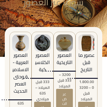
سوريا عبر العصور
عصور ما
العصور
العصور
العصور
قبل
التاريخية
الكلاسي
العربية -
التاريخ
كية
الاسلامي
3200 –
ة وحتى
333 قبل
1.800.00
333 قبل
العصر
الميلاد
0 – 3200
الميلاد –
الحديث
قبل
635
عر
الميلاد
ض
ميلادي
635
الت
عر
عر