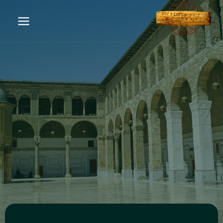
سوريا… مهد الحضارات
أرضٌ تنبض بالحضارة منذ الأزل، كتبت فصول التاريخ الأولى،
ووهبت العالم أبجديته الأولى، وفنونه، وأديانه