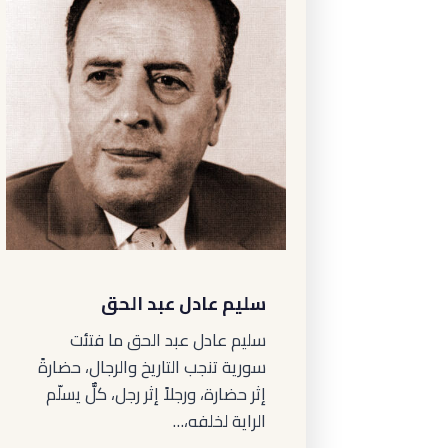
سليم عادل عبد الحق
سليم عادل عبد الحق ما فتئت
سورية تنجب التاريخ والرجال، حضارةً
إثر حضارة، ورجلاً إثر رجل، كلٌّ يسلّم
الراية لخلفه،…