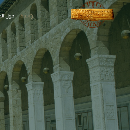
الرئيسية
حول الم
أرضٌ تنبض بالحض