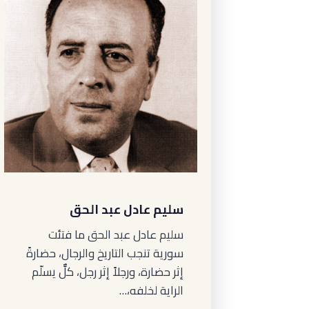
سليم عادل عبد الحق
سليم عادل عبد الحق ما فتئت
سورية تنجب التاريخ والرجال، حضارةً
إثر حضارة، ورجلاً إثر رجل، كلٌّ يسلّم
الراية لخلفه،…