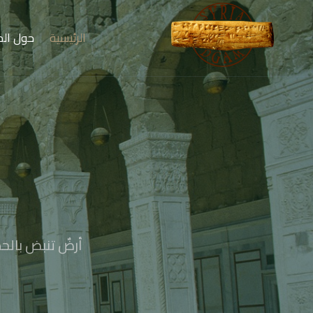
الرئيسية
حول الم
أرضٌ تنبض بالحض