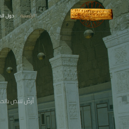
الرئيسية
حول الم
أرضٌ تنبض بالحض