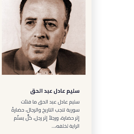
سليم عادل عبد الحق
سليم عادل عبد الحق ما فتئت
سورية تنجب التاريخ والرجال، حضارةً
إثر حضارة، ورجلاً إثر رجل، كلٌّ يسلّم
الراية لخلفه،…