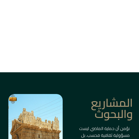
من بين أزقة دمشق القديمة، وأسواق حلب، وقلاع
الساحل والبادية، ترتفع المباني التاريخية كأعمدة
ذاكرة حيّة.
ليست مجرد أبنية، بل شواهد على حضارات متعاقبة
صاغت ملامح المكان والإنسان.
معلومات أكثر
المشاريع
والبحوث
نؤمن أن حماية الماضي ليست
مسؤولية ثقافية فحسب، بل