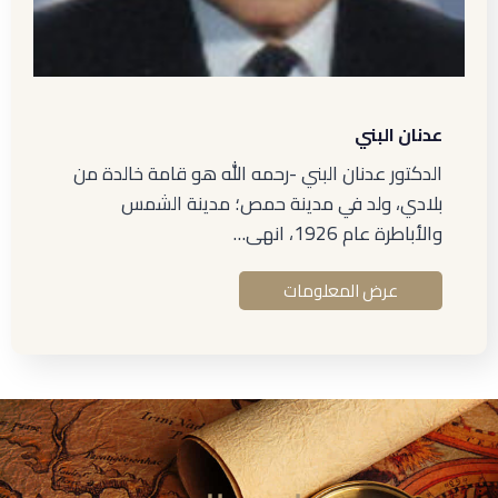
عدنان البني
الدكتور عدنان البني -رحمه الله هو قامة خالدة من
بلادي، ولد في مدينة حمص؛ مدينة الشمس
والأباطرة عام 1926، انهى…
عرض المعلومات