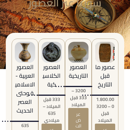
سوريا عبر العصور
عصور ما
العصور
العصور
العصور
قبل
التاريخية
الكلاسي
العربية -
التاريخ
كية
الاسلامي
3200 –
ة وحتى
333 قبل
1.800.00
333 قبل
العصر
الميلاد
0 – 3200
الميلاد –
الحديث
قبل
635
عر
الميلاد
ض
ميلادي
635
الت
عر
عر