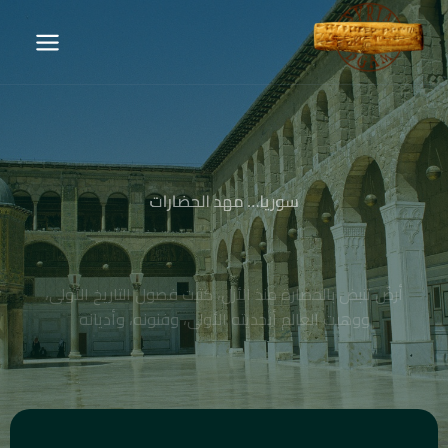
سوريا… مهد الحضارات
أرضٌ تنبض بالحضارة منذ الأزل، كتبت فصول التاريخ الأولى،
ووهبت العالم أبجديته الأولى، وفنونه، وأديانه