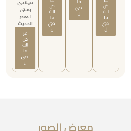
فا
ميلادي
ض
ض
صي
وحتى
الت
الت
ل
العصر
فا
فا
صي
صي
الحديث
ل
ل
عر
ض
الت
فا
صي
ل
معرض الصور